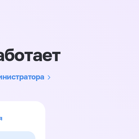
аботает
министратора
я