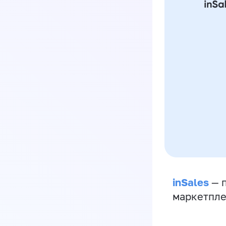
inSales
— п
маркетпле