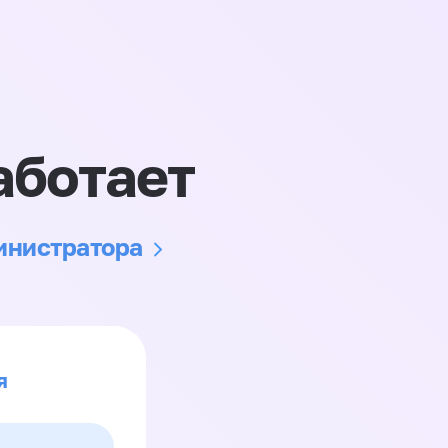
аботает
министратора
я