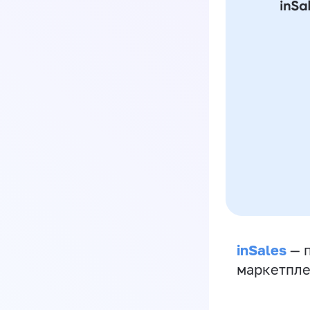
inSales
— п
маркетпле