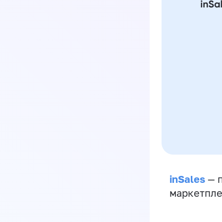
inSales
— п
маркетпле