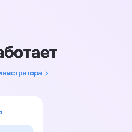
аботает
министратора
я