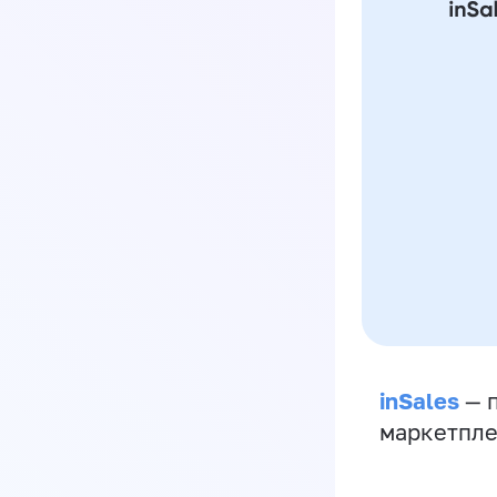
inSales
— п
маркетпле