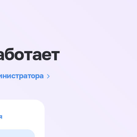
аботает
министратора
я