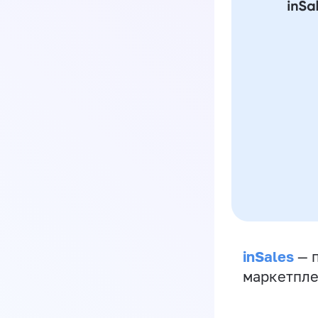
inSales
— п
маркетпле