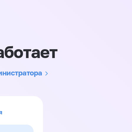
аботает
министратора
я