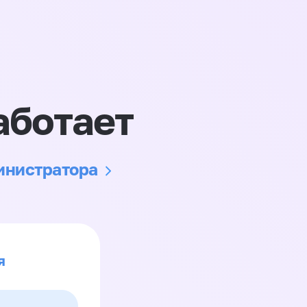
аботает
министратора
я