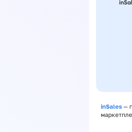
inSales
— п
маркетпле