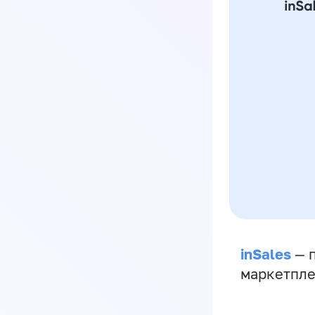
inSales
— п
маркетпле