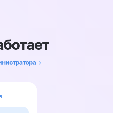
аботает
министратора
я