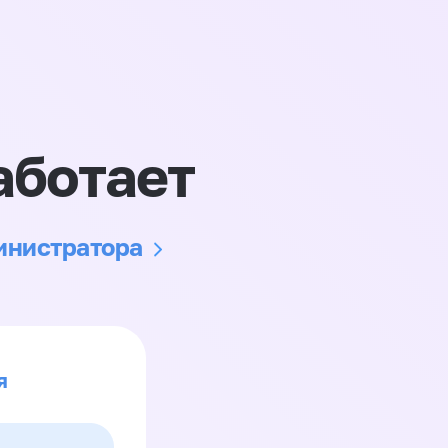
аботает
министратора
я