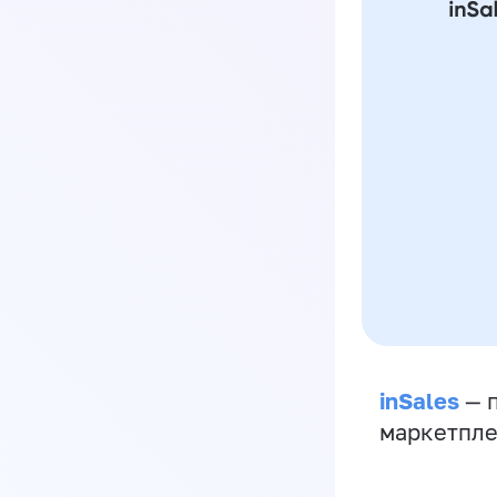
inSales
— п
маркетпле