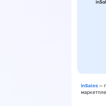
inSales
— п
маркетпле