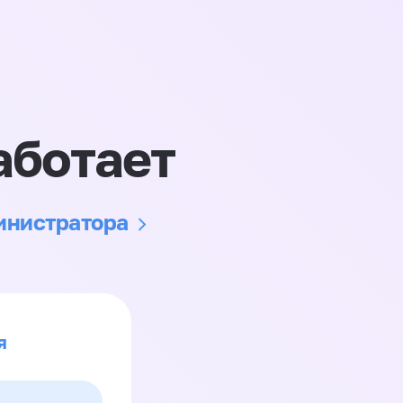
аботает
министратора
я