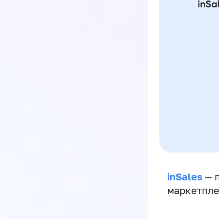
inSales
— п
маркетпле