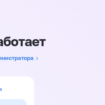
аботает
министратора
я