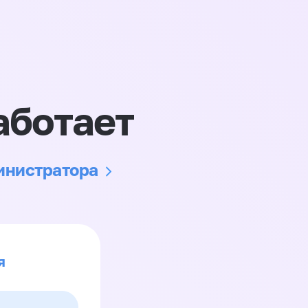
аботает
министратора
я