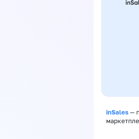
inSales
— п
маркетпле