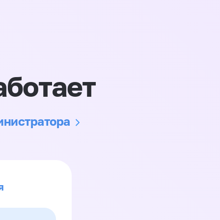
аботает
министратора
я