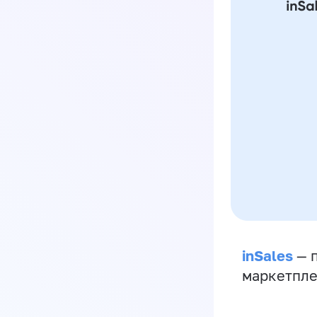
inSales
— п
маркетпле