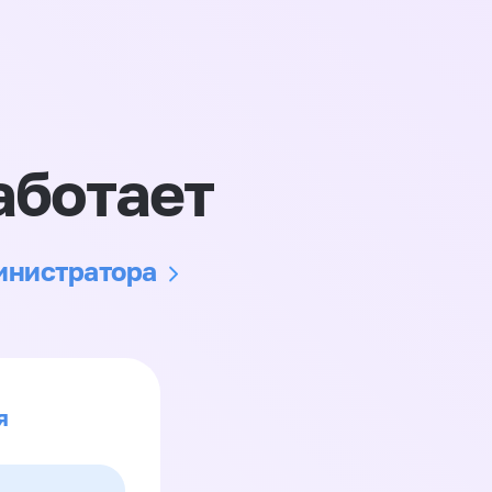
аботает
министратора
я