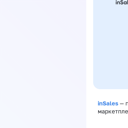
inSales
— п
маркетпле