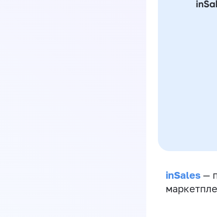
inSales
— п
маркетпле