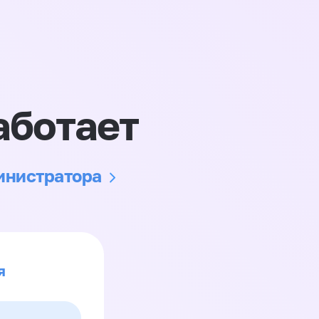
аботает
министратора
я